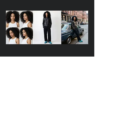
SA
oO
AI Midjourney Online courses
Instagram
LinkedIn